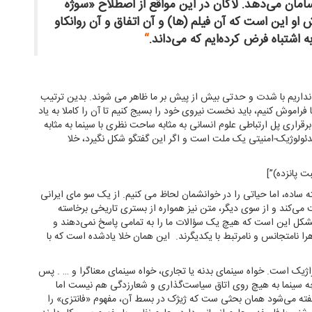
سامان می‌دهد. لاكان در این مواقع از اصطلاح «سوژه
او این است که آن فیلم (ها) و آن اتفاق و آن روانکاو
اشتباه فرض کرده‌ایم که می‌داند.
“
ا نداریم با شدت و حدتی بیش از پیش بر ما ظاهر می شوند. بدین ترتیب
 فراموش کنیم، باید نخست نیروی خود را بسیج کنیم تا آن را کاملا به یاد
 که باید درصدد برقراری پل ارتباطی علوم انسانی به مثابه ساحت نظری با سینما به مثابه
ئولوژیک-امنیتی یک ملت است و اگر این گفتگو شکل نگیرد، خلا
ساده، اما حیاتی را در خوانشمان لحاظ می کنیم. از یک سو مای ایرانی
 می‌کند و از سوی دیگر، متن نیز همواره از بستری تاریخی برخاسته
مشکل این است که هیچ یک سؤالات ما را به تمامی پاسخ نمی‌دهند و
اهرا نامتجانس و نامرتبط با یکدیگرند. این همان خلا یادشده است که با
تراژیک است. خواه سینمای بدنه یا تجاری، خواه سینمای معناگرا و … . پس
رچه سینما به هیچ روی اتاق سیاست‌گذاری و شعارزدگی هم نیست اما
ا گفته می‌شود همان بحثی ست که ژیژک در بسط آن، مفهوم «فانتزی» را