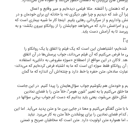
پرسش های بی‌پایان به ذهنمان خطور می‌کند و آسوده مان نمی‌گذارد.
 ذهنمان را آشفته. مثلا فیلمی دیده‌ایم و سیر وقایع و اعمال
ا آن شد که دیدیم و چرا طور دیگری نه؛ یا حادثه ای برای خودمان و در
نش واداریم و از سرگردانی رهایی یابیم. اینجا کار ما شبیه بیماری است که
ش و امراضش دارد که می‌خواهد جوابشان را از روانکاو بیرون بکشد؛ و به
پرسد تا به آرامش دست یابد.
شده‌ایم؛ اشتباهمان این است که یک فیلم یا اتفاق یا یک روانکاو را
ی ما فرض می‌کنیم که آن فیلم می‌داند، جواب پرسش‌ها در آن اتفاق
د. لاكان در این مواقع از اصطلاح «سوژه مفروض به دانایی» استفاده
 آن روانکاو فقط سوژه ای است که ما به اشتباه فرض کرده‌ایم که می‌داند؛
 عبارت ساده‌تر، متن حفره یا خط دارد و چنته‌اش آن اندازه که ما گمان
ریم و خودمان هم بکوشیم جواب سؤال‌هایمان را پیدا کنیم. در این جاست
ا خلق می‌کنیم یا به تعبير “شون هومر”، خلأ متن را با فضای نمادین
 ۱۷۱)؛ معنا همیشه به همین شکل خلق می‌شود، یعنی باید بدانیم که دست کم جواب برخی سؤالها در
 متن گفتگو می‌کنیم و معنا در جایی بین ما و متن پدید می‌آید. اما این
م فضای نمادین را برای پوشاندن خلأ متن به کار می‌برد. نباید
اما همواره متن اولویت دارد. متن است که مخاطبان صریح و ضمنی