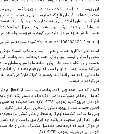
مطلب است. بسیار اتفاق می‌افتد که با دیدن یک فیلم ، سیل 
این پرسش ها را معمولا خطاب به همان چیز یا کسی می‌پرسیم که
شخصیت‌ها به نظرمان قانع‌کننده نیست و بی‌وقفه می‌پرسیم چر
اطرافمان اتفاق افتاده و بی‌وقفه بدان رجوع می‌کنیم تا به سخ
به روانکاو مراجعه می‌کند. بیمار هم انبوهی سؤال درباره خود
همین خاطر هرچه در دل دارد می گوید و هرچه می‌خواهد می‌
[irp posts=”1362831221″ name=”میوه ممنوعه در شوروی”]
اما به نظر «لاكان» هم ما و هم آن بیمار، مرتکب اشتباه مهلکی 
مخزن اسرار و نوشدارویی برای همه دردهایمان می‌دانیم. گوی
هست و روانکاو دست آخر روان آشفته ما را سر و سامان می‌ده
می‌کند و بیدارباش او این است که آن فیلم (ها) و آن اتفاق و
ما دانایی را به متن انتقال می‌دهیم یا “فراگردان” می‌کنیم. به
می‌کردیم پر نیست.
اکنون که متن همه چیز را نمی‌داند، باید دست از انفعال بردا
که ما از رهگذر مشارکت با متن یک فیلم یا بستر یک اتفاق، معن
خودمان می‌پوشانیم (هومر، ۱۳۹۴:
اختیار خود ماست و بیهوده متن را مخزن اسرار تلقی نکنیم.
پس ما ساکت ننشسته‌ایم تا به سخنان متن گوش فرا دهیم؛ ما با
مایی که از آن صحبت می‌کنیم چه نوع مایی است و چه کسی کدا
فراموش کنیم که گرچه معنا محصول مشترک «متن و ما» ست، 
خود را بر می‌گزیند (هومر، ۱۳۹۴: ۱۷۲).