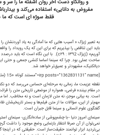
و روانکاو دست آخر روان آشفته ما را سر و 
مفروض به دانایی» استفاده می‌کند و بیدارباش 
فقط سوژه ای است که ما به 
به تعبیر ژیژک « آسیب هایی که ما آمادگی به یاد آوردنشان ر
باید این تناقض را بپذیریم که برای این که یک رویداد را واقعا
آوریم» (ژیژک c۲۹ : ۱۳۹2). با این نگاه است
ساحت عملی بود. چرا که سینما اساسا کنشی جمعی و حتی اید
دیالکتیک، مشهودتر و عمیق‌تر خواهد شد.
[irp posts=”1362831131″ name=”مستند کوتاه +15 (مثبت پانزده)”]
نقطه عزیمت ما، زمانی به مرحله‌ای حساس می‌رسد که دو نکته 
در مقام بیننده فرضی، همواره از موضعی تاریخی متن را قرائت
است. به بیانی موجز، نه متن لازمان است و نه مخاطب. اما 
مهم‌تر از این، سؤالات ما از متن فیلم‌ها و بستر تاریخیشان ظ
گفتگوی علوم انسانی و سینما قابل جبران است.
سینمای امروز دنیا –با چشم‌پوشی از ساده‌انگاری‌- سینمای اس
نمی‌توان از آن صرفا انتظار بازنمایی وضع موجود را داشت گ
بی‌تردید ابزار توانمند حقیقت‌ساز است. حقیقتی که در اینج