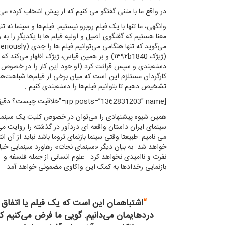
در واقع ما با متنی گفتگو می کنیم که از پیش انتخاب کرده 
وانگهی، ما تنها با یک فیلم روبرو نیستیم. فیلم‌ها و سینما نه تن
معنا هستیم که گفتگوی اصیل و اولیه فیلم ها با یکدیگر را ب
(ژیژک ۱۳۹۲b1840) و بر همین قیاس، ژیژک اظهار
دسته‌بندی و سپس قرائت کرد (او خود این کار را در خصوص 
کارگردان مستلزم این است که میان برخی از فیلم‌ها شباهت‌ه
تشخیص دهیم تا بتوانیم فیلم‌ها را دسته‌بندی کنیم .
[irp posts=”1362831203″ name=”خلاقیت چیست؟ دقیق‌تر ببینیم!”]
همین شیوه پیشنهادی را می‌توان در خصوص کلیت یک سینما (
سینمای ایران داستان واقعه ای دردآور در گذشته را روایت می
می نامیم. طبیعتا وقتی سینما بازنمای تروما باشد نباید از آ
خواهد شد. به بیان دیگر «سینمای نجات» رهاورد سینمایی خیال‌
نفرت و ناامیدی نخواهد کرد. علوم انسانی از جمله فلسفه و روا
بازنمایی رخدادها به کمک این واکاوی مضمونی خواهد آمد.
“
اشتباهمان این است که یک فیلم یا اتفاق ی
دردهایمان می‌دانیم. گویی ما فرض می‌کنیم 