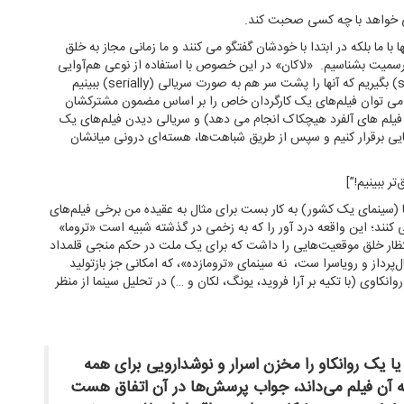
می خواهد با چه کسی صحبت کند.
ها با ما بلکه در ابتدا با خودشان گفتگو می کنند و ما زمانی مجاز به خلق
ه رسمیت بشناسیم. «لاكان» در این خصوص با استفاده از نوعی هم‌آوایی
می‌گوید که تنها هنگامی می‌توانیم فیلم ها را جدی (seriously) بگیریم که آنها را پشت سر هم به صورت سریالی (serially) ببینیم
 می‌کند که می توان فیلم‌های یک کارگردان خاص را بر اساس مضمون مشترکشان
فیلم های آلفرد هیچکاک انجام می دهد) و سریالی دیدن فیلم‌های یک
ایی برقرار کنیم و سپس از طریق شباهت‌ها، هسته‌ای درونی میانشان
سینمای یک کشور) به کار بست برای مثال به عقیده من برخی فیلم‌های
 کنند؛ این واقعه درد آور را که به زخمی در گذشته شبیه است «تروما»
ن انتظار خلق موقعیت‌هایی را داشت که برای یک ملت در حکم منجی قلمداد
پرداز و رویاسرا ست، نه سینمای «ترومازده»، که امکانی جز بازتولید
نکاوی (با تکیه بر آرا فروید، یونگ، لکان و …) در تحلیل سینما از منظر
ا یک روانکاو را مخزن اسرار و نوشدارویی برای همه
که آن فیلم می‌داند، جواب پرسش‌ها در آن اتفاق هست