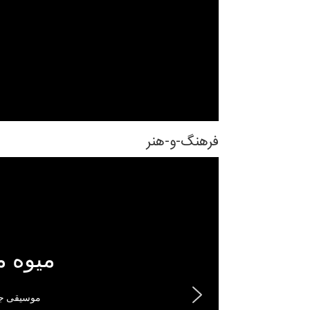
فرهنگ-و-هنر
میوه 
موسیقی جا