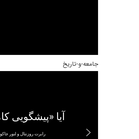
جامعه-و-تاریخ
آیا «پیشگویی کا
رابرت روزنتال و لنور جاکو